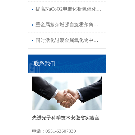
提高NaCoO2电催化析氧催化活性的新策略
重金属掺杂增强自旋霍尔角及界面斜散射获得高效的自旋电子太赫兹发射源
同时活化过渡金属氧化物中不同配位位点，提升OER性能
联系我们
先进光子科学技术安徽省实验室
电话：0551-63607330